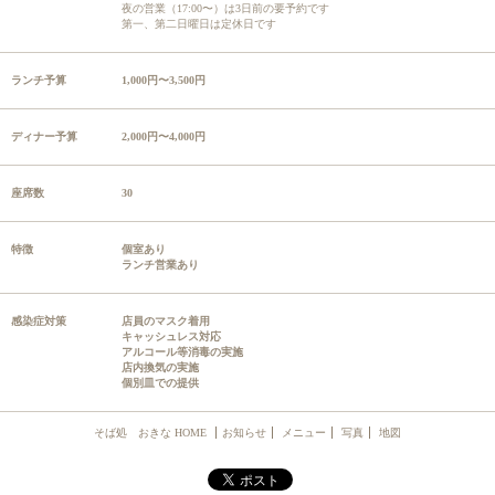
夜の営業（17:00〜）は3日前の要予約です
第一、第二日曜日は定休日です
ランチ予算
1,000円〜3,500円
ディナー予算
2,000円〜4,000円
座席数
30
特徴
個室あり
ランチ営業あり
感染症対策
店員のマスク着用
キャッシュレス対応
アルコール等消毒の実施
店内換気の実施
個別皿での提供
そば処 おきな HOME
お知らせ
メニュー
写真
地図