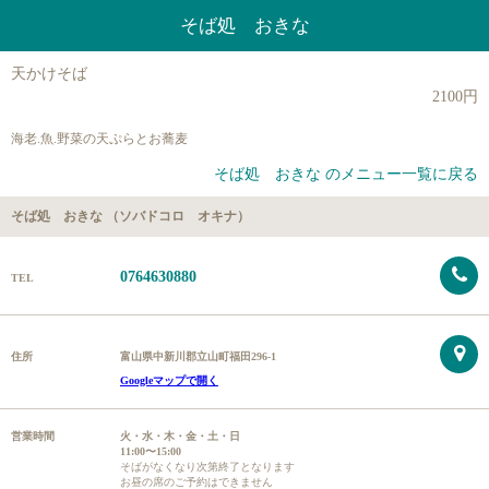
そば処 おきな
天かけそば
2100円
海老.魚.野菜の天ぷらとお蕎麦
そば処 おきな のメニュー一覧に戻る
そば処 おきな （ソバドコロ オキナ）
0764630880
TEL
住所
富山県中新川郡立山町福田296-1
Googleマップで開く
営業時間
火・水・木・金・土・日
11:00〜15:00
そばがなくなり次第終了となります
お昼の席のご予約はできません